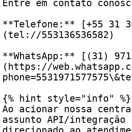
Entre em contato conosco
**Telefone:** [+55 31 3
(tel://553136536582)

**WhatsApp:** [(31) 971
(https://web.whatsapp.c
phone=5531971577575\&te
{% hint style="info" %}

Ao acionar nossa centra
assunto API/integração 
direcionado ao atendime